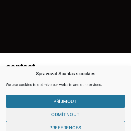
contact
Spravovat Souhlas s cookies
hello@visotrade.eu
We use cookies to optimize our website and our services.
Cookie Policy (EU)
PŘÍJMOUT
ODMÍTNOUT
PREFERENCES
© 2026
Nahoru
↑